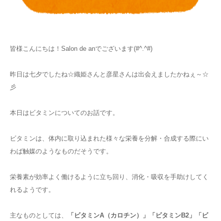
お知らせ
アクセス
皆様こんにちは！Salon de anでございます(#^.^#)
昨日は七夕でしたね☆織姫さんと彦星さんは出会えましたかねぇ～☆
彡
本日はビタミンについてのお話です。
ビタミンは、体内に取り込まれた様々な栄養を分解・合成する際にい
わば触媒のようなものだそうです。
栄養素が効率よく働けるように立ち回り、消化・吸収を手助けしてく
れるようです。
主なものとしては、
「ビタミンA（カロチン）」「ビタミンB2」「ビ