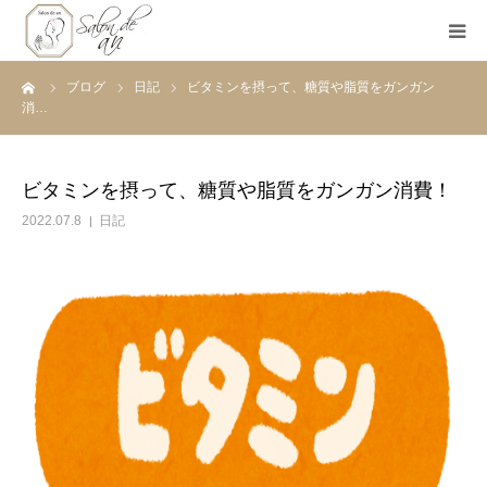
ーム
ブログ
日記
ビタミンを摂って、糖質や脂質をガンガン
ホーム
消…
Salon de anとは
ビタミンを摂って、糖質や脂質をガンガン消費！
メニュー
2022.07.8
日記
初めての方へ
Before＆After
ご予約
ブログ