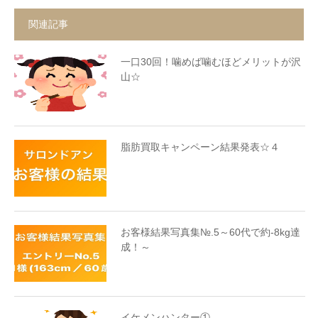
関連記事
一口30回！噛めば噛むほどメリットが沢
山☆
脂肪買取キャンペーン結果発表☆４
お客様結果写真集№.5～60代で約-8kg達
成！～
イケメンハンター①