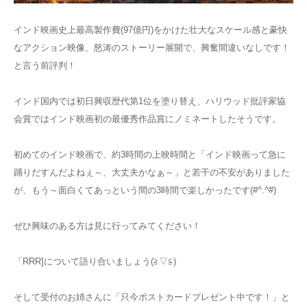
インド映画史上最高製作費(97億円)をかけた壮大なスケール感と豪快
なアクション映像、怒涛のストーリー展開で、興奮間違いなしです！
と言う前評判！
インド国内では初日興収歴代第1位を塗り替え、ハリウッド批評家協
会賞ではインド映画初の最優秀作品賞にノミネートしたそうです。
初めてのインド映画で、約3時間の上映時間と「インド映画って急に
踊りだすんだよねぇ～、大丈夫かなぁ～」と若干の不安がありました
が、もう～面白くてあっという間の3時間で楽しかったです(#^.^#)
ぜひ興味のある方は見に行ってみてください！
「RRR]について語り合いましょう(≧▽≦)
そして受付のお姉さんに「只今ポストカードプレゼント中です！」と