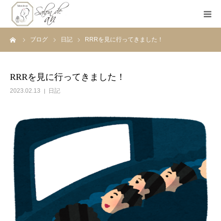
ーム
ブログ
日記
RRRを見に行ってきました！
ホーム
Salon de anとは
RRRを見に行ってきました！
2023.02.13
日記
メニュー
初めての方へ
Before＆After
ご予約
ブログ