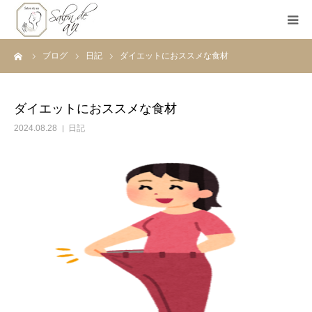
ーム
ブログ
日記
ダイエットにおススメな食材
ホーム
Salon de anとは
ダイエットにおススメな食材
2024.08.28
日記
メニュー
初めての方へ
Before＆After
ご予約
ブログ