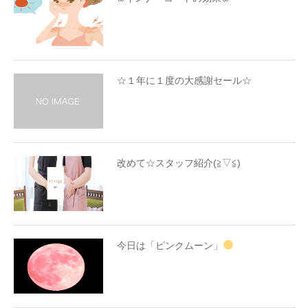
☆１年に１度の大感謝セール☆
改めて☆スタッフ紹介(≧▽≦)
今日は「ピンクムーン」