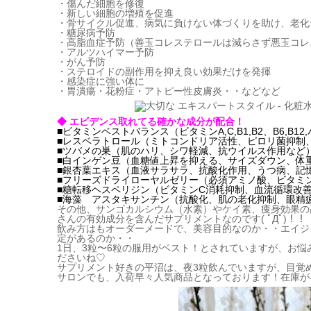
・傷んだ細胞を修復
・新しい細胞の増殖を促進
・骨サイクル促進、病気に負けない体づくりを助け、老化
・糖尿病予防
・高脂血症予防（善玉コレステロールは減らさず悪玉コレ
・アルツハイマー予防
・がん予防
・ステロイドの副作用を抑え良い効果だけを発揮
・感染症に強い体に
・胃潰瘍・花粉症・アトピー性皮膚炎・・などなど
◆ エビデンス取れてる確かな成分が配合！
■ビタミンベストバランス（ビタミンA,C,B1,B2、B6,B12
■レスベラトロール（ミトコンドリア活性、ピロリ菌抑制
■ツバメの巣（肌のハリ、シワ軽減、抗ウイルス作用など
■白インゲン豆（血糖値上昇を抑える、サイズダウン、体
■銀杏葉エキス（血液サラサラ、抗酸化作用、うつ病、記
■フリーズドライローヤルゼリー（必須アミノ酸、ビタミ
■糖転移ヘスペリジン（ビタミンC消耗抑制、血流循環改
■海藻 アスタキサンチン（抗酸化、肌の老化抑制、眼精
その他、サンゴカルシウム（水素）やケイ素、痩身効果の
さんの有効成分を含んだサプリメントなのです( ﾟДﾟ)！！
飲み方はもオーダーメードで、美容目的なのか・・エイジ
定があるのか・・
1日、3粒〜6粒の服用がベスト！とされていますが、お
ださいね♡
サプリメント好きの平沼は、夜3粒飲んでいますが、目覚
サロンでも、入荷早々人気商品となっております！在庫が