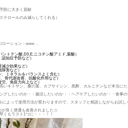
予防に大きく貢献
ステロールのみ減らしてくれる）
,パントテン酸,D3,E,ニコチン酸アミド,葉酸）
、認知症予防など）
）
重減少効果など）
憶障害など）
ン、ミネラルをバランスよく含む）
善、骨代謝改善、抗酸化作用など）
疲労、免疫力向上など）
高いキトサン、桑の葉、カプサイシン、黒酢、カルニチンなど本当にた
ングしたいのか・・腸活したいのか・・ヘアケアしたいのか・・食事の
悩みによって使用方法が変わりますので、スタッフと相談しながらお試し
めが良く便通も改善されました☆
早くもラスト1つに・・・！！