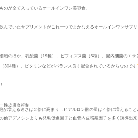
ものが全て入っているオールインワン美容食。
飲んでいたサプリメントがこれ一つでまかなえるオールインワンサプリ
細胞のほか、乳酸菌（19種）、ビフィズス菌（5種）、腸内細菌のエサ
素（304種）、ビタミンなどがバランス良く配合されているからなのです
！
ー性皮膚炎抑制
細胞が増える速さは２倍に高まり→ヒアルロン酸の量は４倍に増えること
の他アデノシンよりも発毛促進因子と血管内皮増殖因子を多く誘導出来