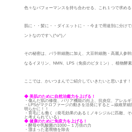
色々なパフォーマンスを持ち合わせる、これ１つで求める
肌に・・髪に・・ダイエットに・・今まで用途別に分けて
ントなのです＼(^o^)／
その秘密は、バラ幹細胞に加え、大豆幹細胞・高麗人参幹
なるイヌリン、NMN、LPS（免疫のビタミン）、植物酵
ここでは、かいつまんでご紹介していきたいと思います！
◆ 美肌のために自然治癒力を上げる！
・傷んだ肌の修復、バリア機能の向上、抗炎症、アレルギ
・LPSがマクロファージの動きを活発にすると→線維芽
明らかに！！
・育毛にも働く（発毛効果のあるミノキシジルに匹敵、そ
と考えられている）
◆ 健康のために免疫力を上げる！
・酵母や乳酸菌の1000～１万倍の力
・溜まった老廃物を除去