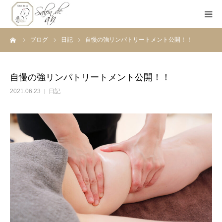
ーム
ブログ
日記
自慢の強リンパトリートメント公開！！
ホーム
Salon de anとは
自慢の強リンパトリートメント公開！！
2021.06.23
日記
メニュー
初めての方へ
Before＆After
ご予約
ブログ