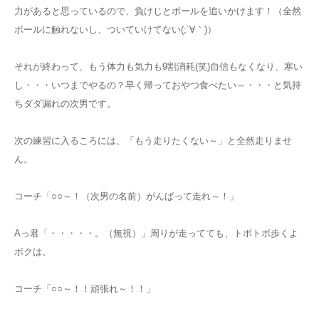
力があると思っているので、負けじとボールを追いかけます！（全然
ボールに触れないし、ついていけてない(;´∀｀)）
それが終わって、もう体力も気力も9割消耗(笑)自信もなくなり、寒い
し・・・いつまでやるの？早く帰っておやつ食べたい～・・・と気持
ちダダ漏れの次男です。
次の練習に入るころには、「もう走りたくない～」と全然走りませ
ん。
コーチ「○○～！（次男の名前）がんばって走れ～！」
Aっ君「・・・・・。（無視）」周りが走ってても、トボトボ歩くよ
ボクは。
コーチ「○○～！！頑張れ～！！」