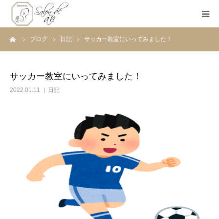
ーム
ブログ
日記
サッカー教室にいってみました！
ホーム
Salon de anとは
サッカー教室にいってみました！
2022.01.11
日記
メニュー
初めての方へ
Before＆After
ご予約
ブログ