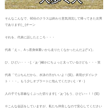
そんなこんなで、60分のクラスは終わり意気消沈して帰ってきた次男
であります(-_-)チーン
それを、代表に話したところ・・・
代表「え～、Aっ君身体重いから走りたくなかったんだよ(*´з`)」
ひ、ひどい・・・(; ･`д･´)確かにちょっと太っているけども・・・笑
代表「でぶちんだから、水泳の方がいいよ！(笑)」表現がダイレク
ト・・・。もう少しオブラートに包んでください(;・∀・)
人の子でも容赦なくぶった切ります(; ･`д･´)もう、ひどい～！！(笑)
※こんな会話をしていますが、私たち仲良しなので安心してください