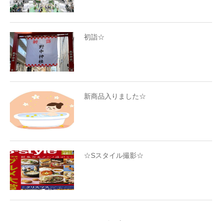
初詣☆
新商品入りました☆
☆Sスタイル撮影☆