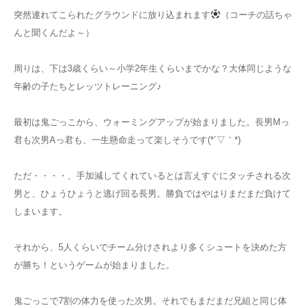
突然連れてこられたグラウンドに放り込まれます
（コーチの話ちゃ
んと聞くんだよ～）
周りは、下は3歳くらい～小学2年生くらいまでかな？大体同じような
年齢の子たちとレッツトレーニング♪
最初は鬼ごっこから、ウォーミングアップが始まりました。長男Mっ
君も次男Aっ君も、一生懸命走って楽しそうです(*´▽｀*)
ただ・・・・、手加減してくれているとは言えすぐにタッチされる次
男と、ひょうひょうと逃げ回る長男。勝負ではやはりまだまだ負けて
しまいます。
それから、5人くらいでチーム分けされより多くシュートを決めた方
が勝ち！というゲームが始まりました。
鬼ごっこで7割の体力を使った次男。それでもまだまだ兄組と同じ体