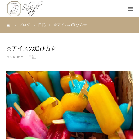
ーム
ブログ
日記
☆アイスの選び方☆
ホーム
Salon de anとは
☆アイスの選び方☆
2024.08.5
日記
メニュー
初めての方へ
Before＆After
ご予約
ブログ