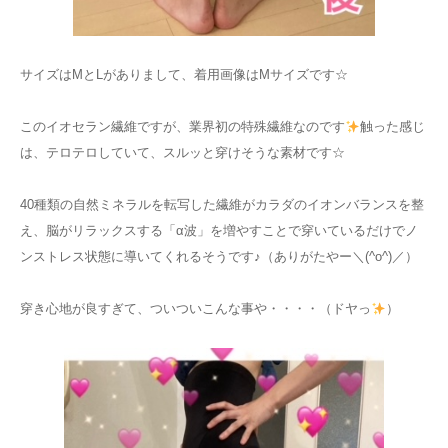
サイズはMとLがありまして、着用画像はMサイズです☆
このイオセラン繊維ですが、業界初の特殊繊維なのです
触った感じ
は、テロテロしていて、スルッと穿けそうな素材です☆
40種類の自然ミネラルを転写した繊維がカラダのイオンバランスを整
え、脳がリラックスする「α波」を増やすことで穿いているだけでノ
ンストレス状態に導いてくれるそうです♪（ありがたやー＼(^o^)／）
穿き心地が良すぎて、ついついこんな事や・・・・（ドヤっ
）