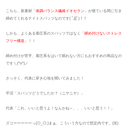
こちら、新素材「
体調バランス繊維イオセラン
」が寝ている間に引き
締めてくれるナイトスパッツなのです( ﾟДﾟ)！！
しかも、よくある着圧系のスパッツではなく「
締め付けないストレス
フリー構造
」！！
締め付けが苦手、着圧系をはいて眠れない方にもおすすめの商品なの
です＼(^o^)／
さっそく、代表に穿き心地を聞いてみました！
平沼「スパッツどうでしたか？（ニヤニヤ）」
代表「これ、いいと思うよ！なんかね～、、、いいと思う！！」
ズコーーーーーっ(◎_◎;)まぁ、こういう方なので想定内です。(笑)