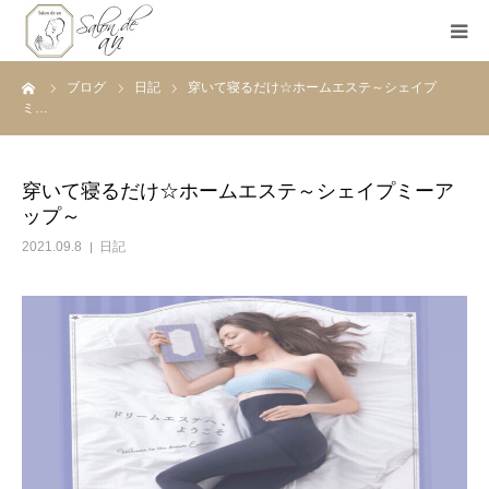
ーム
ブログ
日記
穿いて寝るだけ☆ホームエステ～シェイプ
ホーム
ミ…
Salon de anとは
穿いて寝るだけ☆ホームエステ～シェイプミーア
ップ～
メニュー
2021.09.8
日記
初めての方へ
Before＆After
ご予約
ブログ