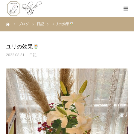
ーム
ブログ
日記
ユリの効果
ホーム
Salon de anとは
ユリの効果
2022.08.31
日記
メニュー
初めての方へ
Before＆After
ご予約
ブログ