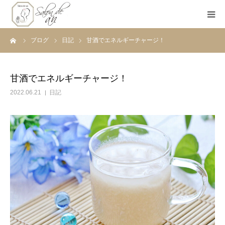
ーム
ブログ
日記
甘酒でエネルギーチャージ！
ホーム
Salon de anとは
甘酒でエネルギーチャージ！
2022.06.21
日記
メニュー
初めての方へ
Before＆After
ご予約
ブログ