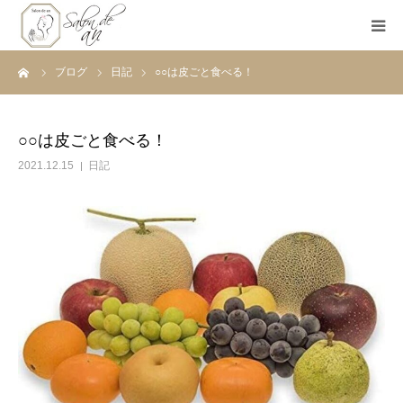
ーム
ブログ
日記
○○は皮ごと食べる！
ホーム
Salon de anとは
○○は皮ごと食べる！
2021.12.15
日記
メニュー
初めての方へ
Before＆After
ご予約
ブログ