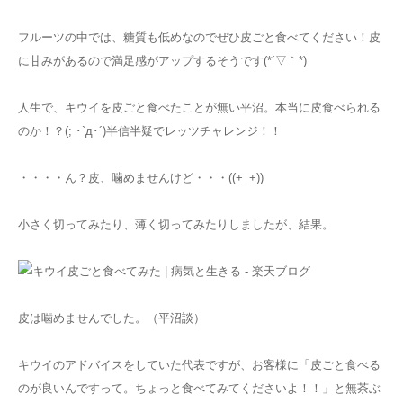
フルーツの中では、糖質も低めなのでぜひ皮ごと食べてください！皮
に甘みがあるので満足感がアップするそうです(*´▽｀*)
人生で、キウイを皮ごと食べたことが無い平沼。本当に皮食べられる
のか！？(; ･`д･´)半信半疑でレッツチャレンジ！！
・・・・ん？皮、噛めませんけど・・・((+_+))
小さく切ってみたり、薄く切ってみたりしましたが、結果。
皮は噛めませんでした。（平沼談）
キウイのアドバイスをしていた代表ですが、お客様に「皮ごと食べる
のが良いんですって。ちょっと食べてみてくださいよ！！」と無茶ぶ