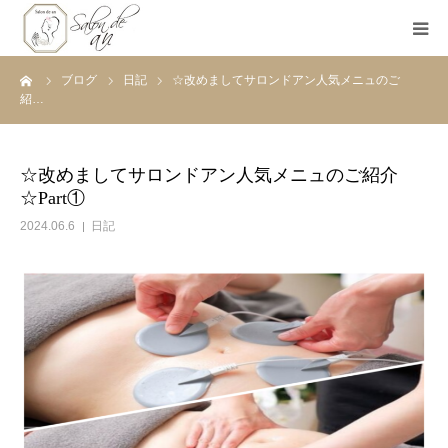
ーム
ブログ
日記
☆改めましてサロンドアン人気メニュのご
ホーム
紹…
Salon de anとは
☆改めましてサロンドアン人気メニュのご紹介
☆Part①
メニュー
2024.06.6
日記
初めての方へ
Before＆After
ご予約
ブログ