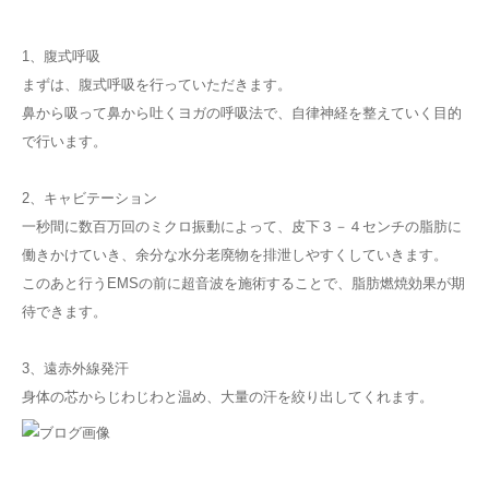
1、腹式呼吸
まずは、腹式呼吸を行っていただきます。
鼻から吸って鼻から吐くヨガの呼吸法で、自律神経を整えていく目的
で行います。
2、キャビテーション
一秒間に数百万回のミクロ振動によって、皮下３－４センチの脂肪に
働きかけていき、余分な水分老廃物を排泄しやすくしていきます。
このあと行うEMSの前に超音波を施術することで、脂肪燃焼効果が期
待できます。
3、遠赤外線発汗
身体の芯からじわじわと温め、大量の汗を絞り出してくれます。