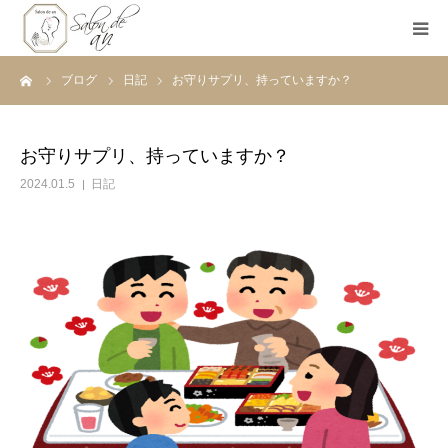
ーム
ブログ
日記
お守りサプリ、持っていますか？
ホーム
Salon de anとは
お守りサプリ、持っていますか？
2024.01.5
日記
メニュー
初めての方へ
Before＆After
ご予約
ブログ