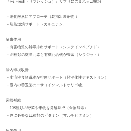
『Re.Fresh（リフレッシュ）』サプリに含まれる10成分
－消化酵素にアプローチ（麹抽出濃縮物 ）
－脂肪燃焼サポート（カルニチン）
解毒作用
－有害物質の解毒排出サポート（システインペプチド）
－84種類の微量元素と有機化合物が豊富（シラジット）
腸内環境改善
－水溶性食物繊維が排便サポート（難消化性デキストリン）
－腸内の善玉菌のエサ（イソマルトオリゴ糖）
栄養補給
－108種類の野菜や果物を発酵熟成（食物酵素）
－体に必要な11種類のビタミン（マルチビタミン）
殺菌作用