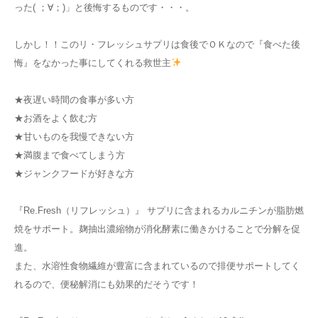
った( ；∀；)」と後悔するものです・・・。
しかし！！このリ・フレッシュサプリは食後でＯＫなので『食べた後
悔』をなかった事にしてくれる救世主
★夜遅い時間の食事が多い方
★お酒をよく飲む方
★甘いものを我慢できない方
★満腹まで食べてしまう方
★ジャンクフードが好きな方
『Re.Fresh（リフレッシュ）』 サプリに含まれるカルニチンが脂肪燃
焼をサポート。麹抽出濃縮物が消化酵素に働きかけることで分解を促
進。
また、水溶性食物繊維が豊富に含まれているので排便サポートしてく
れるので、便秘解消にも効果的だそうです！