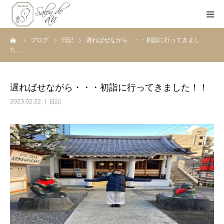
ーム
ブログ
日記
遅ればせながら・・・初詣に行ってきまし
ホーム
た…
Salon de anとは
遅ればせながら・・・初詣に行ってきました！！
メニュー
2023.02.22
日記
初めての方へ
Before＆After
ご予約
ブログ