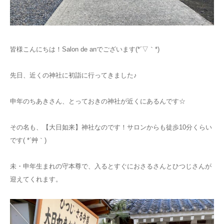
お知らせ
アクセス
皆様こんにちは！Salon de anでございます(*´▽｀*)
先日、近くの神社に初詣に行ってきました♪
申年のちあきさん、とっておきの神社が近くにあるんです☆
その名も、【大日如来】神社なのです！サロンからも徒歩10分くらい
です( *´艸｀)
未・申年生まれの守本尊で、入るとすぐにおさるさんとひつじさんが
迎えてくれます。