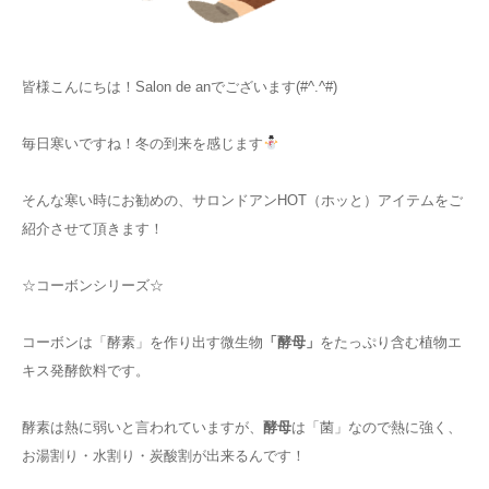
お知らせ
皆様こんにちは！Salon de anでございます(#^.^#)
アクセス
毎日寒いですね！冬の到来を感じます
そんな寒い時にお勧めの、サロンドアンHOT（ホッと）アイテムをご
紹介させて頂きます！
☆コーボンシリーズ☆
コーボンは「酵素」を作り出す微生物
「酵母」
をたっぷり含む植物エ
キス発酵飲料です。
酵素は熱に弱いと言われていますが、
酵母
は「菌」なので熱に強く、
お湯割り・水割り・炭酸割が出来るんです！