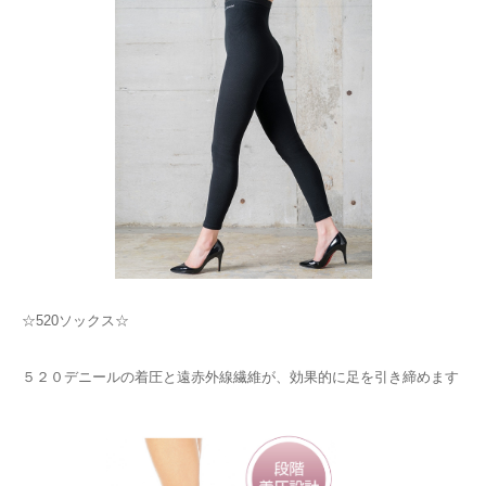
☆520ソックス☆
５２０デニールの着圧と遠赤外線繊維が、効果的に足を引き締めます