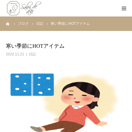
ーム
ブログ
日記
寒い季節にHOTアイテム
ホーム
Salon de anとは
寒い季節にHOTアイテム
2022.11.21
日記
メニュー
初めての方へ
Before＆After
ご予約
ブログ