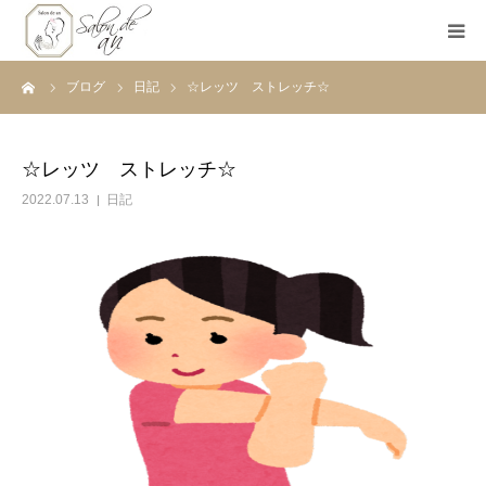
ーム
ブログ
日記
☆レッツ ストレッチ☆
ホーム
Salon de anとは
☆レッツ ストレッチ☆
2022.07.13
日記
メニュー
初めての方へ
Before＆After
ご予約
ブログ