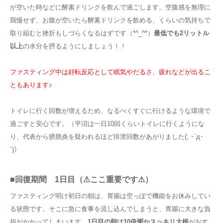
が空いた時などに酵素ドリンクを飲んで過ごします。空腹感を無理に
我慢せず、お腹が空いたら酵素ドリンクを飲める、くらいの気持ちで
取り組むと挫折もしづらくなるはずです（*^_^*）
最低でも2リットル
以上
の水分を摂るようにしましょう！！
ファスティング中は好転反応として眠気やだるさ、疲れなどが出るこ
ともあります♪
トイレに行く回数が増えるため、なるべくすぐに行けるような環境で
過ごすと安心です。（平沼は一日10回くらいトイレに行くようにな
り、代表から膀胱炎を疑われるほど排泄回数があがりました(; ･`д･
´)）
■回復期間 1日目（⚠ここ重要です⚠）
ファスティング明け初日の朝は、胃腸は空っぽで機能をお休みしてい
る状態です。そこに急に食事を流し込んでしまうと、胃腸に大きな負
担がかかってしまいます。
1日目の朝は10倍粥かスッキリ大根
がおす