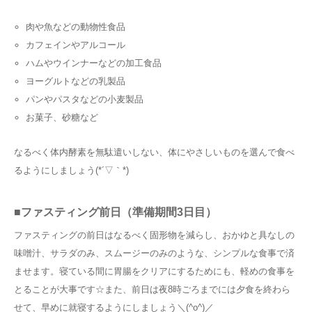
肉や魚などの動物性食品
カフェインやアルコール
ハムやウインナーなどの加工食品
ヨーグルトなどの乳製品
パンやパスタなどの小麦製品
お菓子、砂糖など
なるべく体内酵素を無駄遣いしない、体にやさしいものを選んで食べ
るようにしましょう(*´▽｀*)
■ファスティング前日（準備期間3日目）
ファスティングの前日はなるべく固形物を減らし、おかゆと具なしの
味噌汁、サラダのみ、スムージーのみのような、シンプルな食事で済
ませます。寝ている間に胃腸をクリアにするためにも、軽めの食事を
とることが大事です☆また、前日は夜8時ごろまでには夕食を終わら
せて、早めに就寝するようにしましょう＼(^o^)／