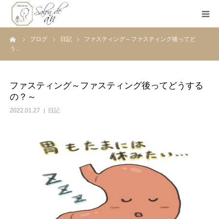
ーム
ブログ
日記
ファスティング～ファスティング後ってど
ホーム
う…
Salon de anとは
ファスティング～ファスティング後ってどうする
の？～
メニュー
2022.01.27
日記
初めての方へ
Before＆After
ご予約
ブログ