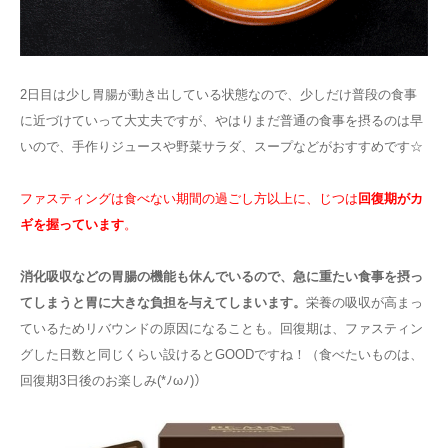
2日目は少し胃腸が動き出している状態なので、少しだけ普段の食事
に近づけていって大丈夫ですが、やはりまだ普通の食事を摂るのは早
いので、手作りジュースや野菜サラダ、スープなどがおすすめです☆
ファスティングは食べない期間の過ごし方以上に、じつは
回復期がカ
ギを握っています
。
消化吸収などの胃腸の機能も休んでいるので、急に重たい食事を摂っ
てしまうと
胃に大きな負担
を与えてしまいます。
栄養の吸収が高まっ
ているためリバウンドの原因になることも。回復期は、ファスティン
グした日数と同じくらい設けるとGOODですね！（食べたいものは、
回復期3日後のお楽しみ(*ﾉωﾉ)）