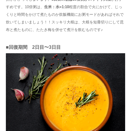
すめです。10倍粥は、
生米：水=1:10
程度の割合で火にかけて、じっ
くりと時間をかけて煮たものか炊飯機能にお粥モードがあればそれで
炊いてしまいましょう！！スッキリ大根は、大根を短冊切りにして昆
布と煮たものに、たたき梅を併せて煮汁を飲むものです♪
■回復期間 2日目〜3日目