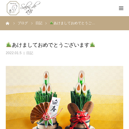
ーム
ブログ
日記
あけましておめでとうご…
ホーム
Salon de anとは
あけましておめでとうございます
2022.01.5
日記
メニュー
初めての方へ
Before＆After
ご予約
ブログ