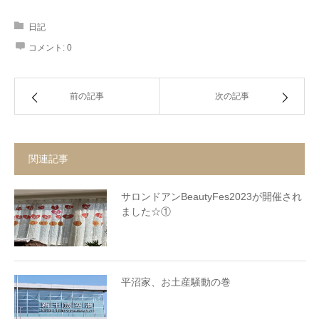
日記
コメント:
0
前の記事
次の記事
関連記事
サロンドアンBeautyFes2023が開催され
ました☆①
平沼家、お土産騒動の巻